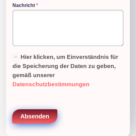
Nachricht
*
D
Hier klicken, um Einverständnis für
a
die Speicherung der Daten zu geben,
t
e
gemäß unserer
n
Datenschutzbestimmungen
s
c
h
u
t
z
Absenden