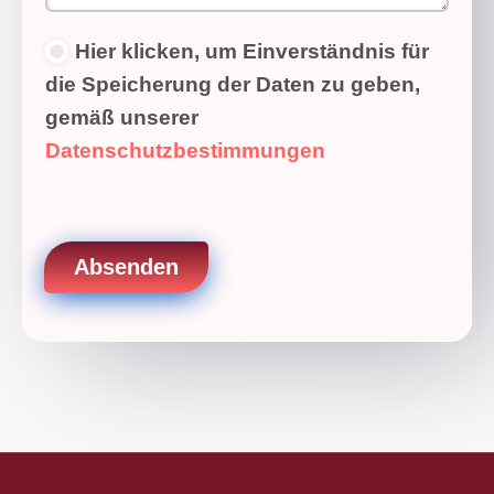
D
Hier klicken, um Einverständnis für
a
die Speicherung der Daten zu geben,
t
e
gemäß unserer
n
Datenschutzbestimmungen
s
c
h
u
t
z
Absenden