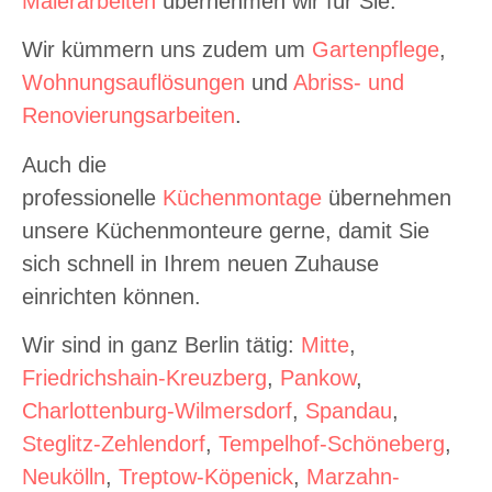
Malerarbeiten
übernehmen wir für Sie.
Wir kümmern uns zudem um
Gartenpflege
,
Wohnungsauflösungen
und
Abriss- und
Renovierungsarbeiten
.
Auch die
professionelle
Küchenmontage
übernehmen
unsere Küchenmonteure gerne, damit Sie
sich schnell in Ihrem neuen Zuhause
einrichten können.
Wir sind in ganz Berlin tätig:
Mitte
,
Friedrichshain-Kreuzberg
,
Pankow
,
Charlottenburg-Wilmersdorf
,
Spandau
,
Steglitz-Zehlendorf
,
Tempelhof-Schöneberg
,
Neukölln
,
Treptow-Köpenick
,
Marzahn-